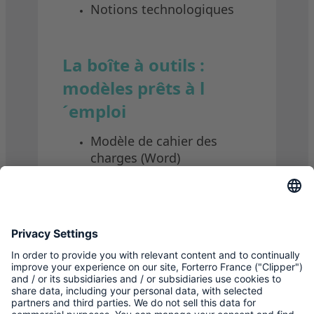
Notions technologiques
La boîte à outils :
modèles prêts à l
´emploi
Modèle de cahier des
charges (Word)
Couverture fonctionnelle
ERP (Excel)
Tableau de notation des
prestataires (Excel)